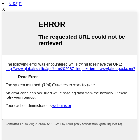
Скајп
x