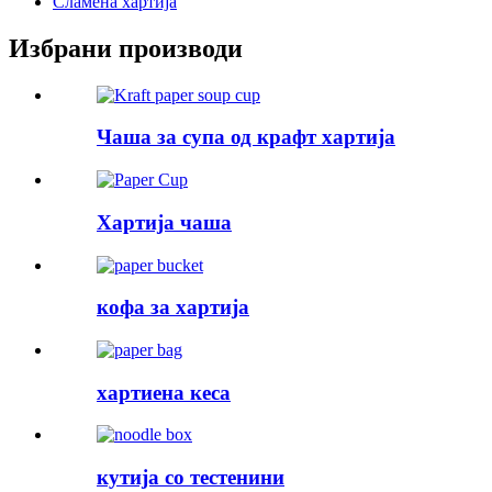
Сламена хартија
Избрани производи
Чаша за супа од крафт хартија
Хартија чаша
кофа за хартија
хартиена кеса
кутија со тестенини