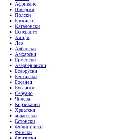
Африканс
Шведски
Полски
Баскиски
Каталонски
Есперанто
Хинди
Лао
Албански
Амхарски
Ерменски
Азербејџански
Белоруски
Бенгалски
Босанец
Бугарски
Себуано
Чичева
Корзиканец
Хрватски
холандски
Естонски
Филипински
Фински
Фризиски