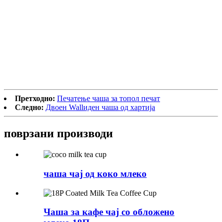
Претходно:
Печатење чаша за топол печат
Следно:
Двоен Wallиден чаша од хартија
поврзани
производи
чаша чај од коко млеко
Чаша за кафе чај со обложено