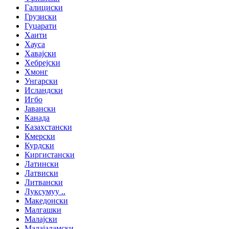
Галициски
Грузиски
Гуџарати
Хаити
Хауса
Хавајски
Хебрејски
Хмонг
Унгарски
Исландски
Игбо
Јавански
Канада
Казахстански
Кмерски
Курдски
Киргистански
Латински
Латвиски
Литвански
Луксумуу ..
Македонски
Малгашки
Малајски
Малајаламски