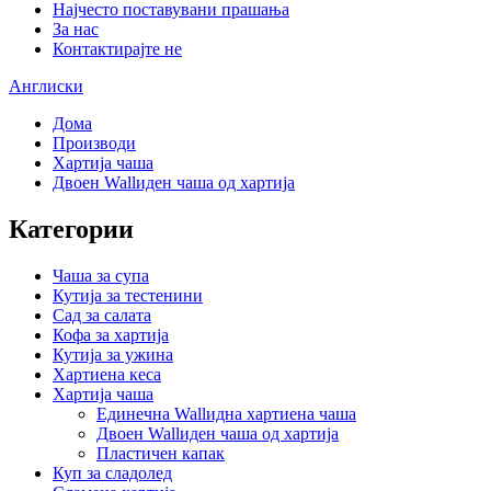
Најчесто поставувани прашања
За нас
Контактирајте не
Англиски
Дома
Производи
Хартија чаша
Двоен Wallиден чаша од хартија
Категории
Чаша за супа
Кутија за тестенини
Сад за салата
Кофа за хартија
Кутија за ужина
Хартиена кеса
Хартија чаша
Единечна Wallидна хартиена чаша
Двоен Wallиден чаша од хартија
Пластичен капак
Куп за сладолед