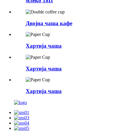
млеко 18П
Двојна чаша кафе
Хартија чаша
Хартија чаша
Хартија чаша