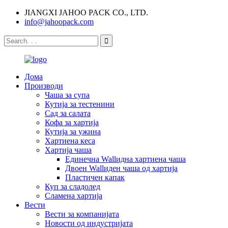
JIANGXI JAHOO PACK CO., LTD.
info@jahoopack.com
Дома
Производи
Чаша за супа
Кутија за тестенини
Сад за салата
Кофа за хартија
Кутија за ужина
Хартиена кеса
Хартија чаша
Единечна Wallидна хартиена чаша
Двоен Wallиден чаша од хартија
Пластичен капак
Куп за сладолед
Сламена хартија
Вести
Вести за компанијата
Новости од индустријата