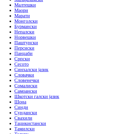
Малтешки
Маори
Марати
Монголски
Бурмански
Непалски
Норвешки
Паштунски
Персиски
Панџаби
Српски
Сесото
Синхалски јазик
Словачки
Словенечки
Сомалиски
Самоански
Шкотски галски јазик
Шона
Синди
Сундански
Свахили
Таџикистански
Тамилски