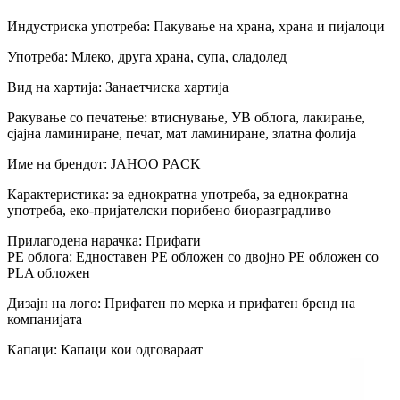
Индустриска употреба: Пакување на храна, храна и пијалоци
Употреба: Млеко, друга храна, супа, сладолед
Вид на хартија: Занаетчиска хартија
Ракување со печатење: втиснување, УВ облога, лакирање,
сјајна ламиниране, печат, мат ламиниране, златна фолија
Име на брендот: JAHOO PACK
Карактеристика: за еднократна употреба, за еднократна
употреба, еко-пријателски порибено биоразградливо
Прилагодена нарачка: Прифати
PE облога: Едноставен PE обложен со двојно PE обложен со
PLA обложен
Дизајн на лого: Прифатен по мерка и прифатен бренд на
компанијата
Капаци: Капаци кои одговараат