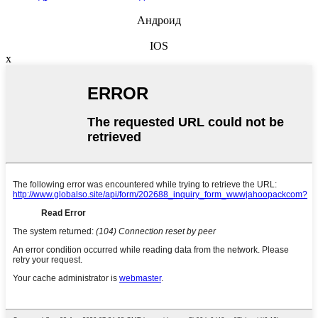
Андроид
IOS
x