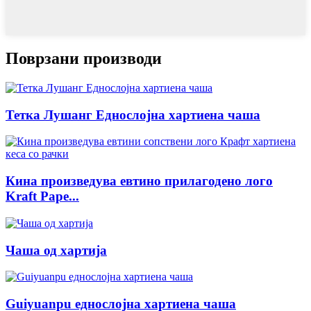
Поврзани производи
Тетка Лушанг Еднослојна хартиена чаша
Кина произведува евтино прилагодено лого
Kraft Pape...
Чаша од хартија
Guiyuanpu еднослојна хартиена чаша