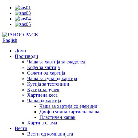
English
Дома
Производи
Чаша за хартија за сладолед
Кофа за хартија
Салати од хартија
Чаша за супа од хартија
Кутија за тестенини
Кутија за ручек
Хартиена кеса
Чаша од хартија
Чаша за хартија со еден ѕид
Двојна ѕидна хартиена чаша
Пластичен капак
Хартија слама
Вести
Вести од компанијата