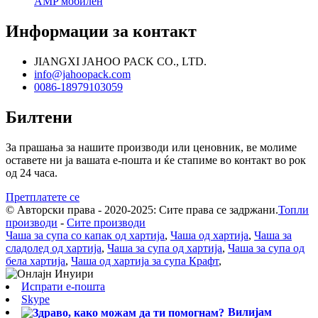
AMP мобилен
Информации за контакт
JIANGXI JAHOO PACK CO., LTD.
info@jahoopack.com
0086-18979103059
Билтени
За прашања за нашите производи или ценовник, ве молиме
оставете ни ја вашата е-пошта и ќе стапиме во контакт во рок
од 24 часа.
Претплатете се
© Авторски права - 2020-2025: Сите права се задржани.
Топли
производи
-
Сите производи
Чаша за супа со капак од хартија
,
Чаша од хартија
,
Чаша за
сладолед од хартија
,
Чаша за супа од хартија
,
Чаша за супа од
бела хартија
,
Чаша од хартија за супа Крафт
,
Испрати е-пошта
Skype
Вилијам