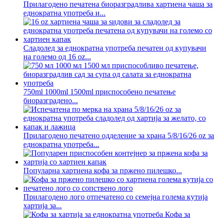
Прилагодено печатена биоразградлива хартиена чаша за
еднократна употреба и...
Сладолед за еднократна употреба печатен од купувачи
на големо од 16 oz...
750ml 1000ml 1500ml приспособено печатење
биоразградено...
Прилагодено печатено одделение за храна 5/8/16/26 oz за
еднократна употреба...
Популарна хартиена кофа за пржено пилешко...
Прилагодено лого отпечатено со семејна голема кутија
хартија за...