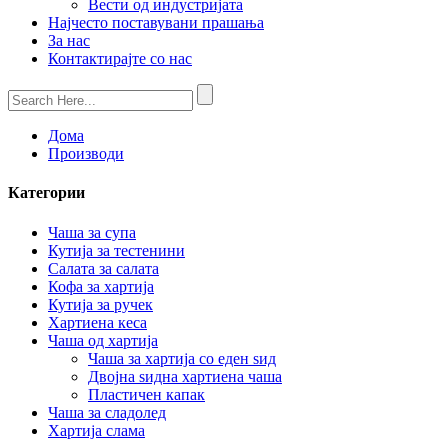
Вести од индустријата
Најчесто поставувани прашања
За нас
Контактирајте со нас
Дома
Производи
Категории
Чаша за супа
Кутија за тестенини
Салата за салата
Кофа за хартија
Кутија за ручек
Хартиена кеса
Чаша од хартија
Чаша за хартија со еден ѕид
Двојна ѕидна хартиена чаша
Пластичен капак
Чаша за сладолед
Хартија слама