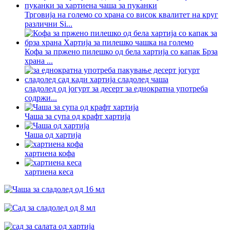
Трговија на големо со храна со висок квалитет на круг
различни Si...
Кофа за пржено пилешко од бела хартија со капак Брза
храна ...
сладолед од јогурт за десерт за еднократна употреба
содржи...
Чаша за супа од крафт хартија
Чаша од хартија
хартиена кофа
хартиена кеса