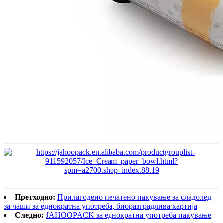
Претходно:
Прилагодено печатено пакување за сладолед
за чаши за еднократна употреба, биоразградлива хартија
Следно:
JAHOOPACK за еднократна употреба пакување