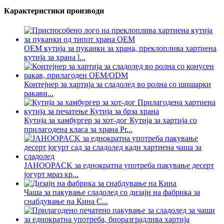
Карактеристики производи
ОЕМ кутија за пуканки за храна, преклоплива хартиена
кутија за храна l...
Контејнер за хартија за сладолед во ролна со шишарки
ракави...
Кутија за хамбургер за хот-дог Кутија за хартија со
прилагодена класа за храна Pr...
JAHOOPACK за еднократна употреба пакување десерт
јогурт мраз кр...
Чаша за пакување сладолед со дизајн на фабрика за
снабдување на Кина C...