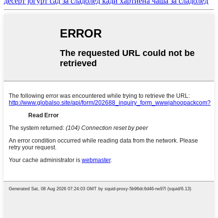
десерт јогурт сад за сладолед кади хартиена чаша за сладолед