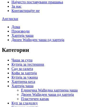
Најчесто поставувани прашања
За нас
Контактирајте не
Англиски
Дома
Производи
Хартија чаша
Двоен Wallиден чаша од хартија
Категории
Чаша за супа
Кутија за тестенини
Сад за салата
Кофа за хартија
Кутија за ужина
Хартиена кеса
Хартија чаша
Единечна Wallидна хартиена чаша
Двоен Wallиден чаша од хартија
Пластичен капак
Куп за сладолед