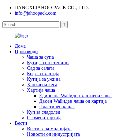
JIANGXI JAHOO PACK CO., LTD.
info@jahoopack.com
Дома
Производи
Чаша за супа
Кутија за тестенини
Сад за салата
Кофа за хартија
Кутија за ужина
Хартиена кеса
Хартија чаша
Единечна Wallидна хартиена чаша
Двоен Wallиден чаша од хартија
Пластичен капак
Куп за сладолед
Сламена хартија
Вести
Вести за компанијата
Новости од индустријата