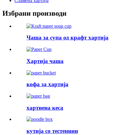
Сламена хартија
Избрани производи
Чаша за супа од крафт хартија
Хартија чаша
кофа за хартија
хартиена кеса
кутија со тестенини