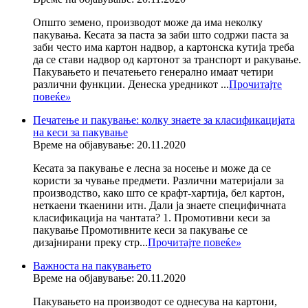
Општо земено, производот може да има неколку
пакувања. Кесата за паста за заби што содржи паста за
заби често има картон надвор, а картонска кутија треба
да се стави надвор од картонот за транспорт и ракување.
Пакувањето и печатењето генерално имаат четири
различни функции. Денеска уредникот ...
Прочитајте
повеќе
»
Печатење и пакување: колку знаете за класификацијата
на кеси за пакување
Време на објавување: 20.11.2020
Кесата за пакување е лесна за носење и може да се
користи за чување предмети. Различни материјали за
производство, како што се крафт-хартија, бел картон,
неткаени ткаенини итн. Дали ја знаете специфичната
класификација на чантата? 1. Промотивни кеси за
пакување Промотивните кеси за пакување се
дизајнирани преку стр...
Прочитајте повеќе
»
Важноста на пакувањето
Време на објавување: 20.11.2020
Пакувањето на производот се однесува на картони,