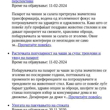
перспективи
Време на објавување: 11-02-2024
Пазарот на чинии за салата претрпува значителна
трансформација, водена од зголемениот фокус на
потрошувачите на здравјето и одржливоста. Како што се
повеќе луѓе прифаќаат поздрави животни стилови и им
даваат приоритет на свежите, хранливи оброци,
побарувачката за чинии за салата се зголеми. Овие
разновидни контејнери се неопходни не само
за...
Прочитајте повеќе
»
Растечката популарност на чаши за супа: трендови и
увид на пазарот
Време на објавување: 11-02-2024
Побарувачката на пазарот за чаши за супа значително се
зголеми во последниве години, поттикната од
промените во преференциите на потрошувачите и
трендовите на животниот стил. Како што се повеќе луѓе
бараат удобни, здрави опции за оброци, шолјите за супа
станаа популарен избор за консумирање дома и во
движење. Дизајниран да држи v...
Прочитајте повеќе
»
Улогата на пакувањето на стоката
Време на објавување: 20.11.2020