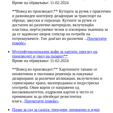
Време на објавување: 11-02-2024
**Вовед во производот:** Кутијата за ручек е практичен
и разновиден контејнер дизајниран за транспорт на
оброци, закуски и пијалоци. Кутиите за ручек се
достапни во различни материјали, вклучувајќи
пластика, нерѓосувачки челик и изолирана ткаенина за
да се задоволат широк спектар на потреби на
потрошувачите. Тие доаѓаат во различни ...
Прочитајте
повеќе
»
Мултифункционални кофи за хартија: преглед на
производот и увид на пазарот**
Време на објавување: 11-02-2024
**Вовед во производот:** Хартиените тапани се
иновативни и еколошки решенија за пакување
дизајнирани за различни апликации, вклучително и
сервисирање храна, малопродажна и индустриска
употреба. Овие корпи се направени од
висококвалитетен, издржлив картон и често се
премачкани за да обезбедат резистентна
влага...
Прочитајте повеќе
»
Пазар за сад за салата: трендови, иновации и идни