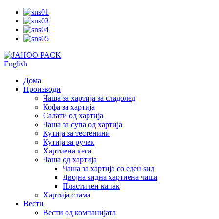
English
Дома
Производи
Чаша за хартија за сладолед
Кофа за хартија
Салати од хартија
Чаша за супа од хартија
Кутија за тестенини
Кутија за ручек
Хартиена кеса
Чаша од хартија
Чаша за хартија со еден ѕид
Двојна ѕидна хартиена чаша
Пластичен капак
Хартија слама
Вести
Вести од компанијата