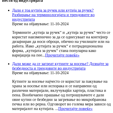
Вести од индустријата
Дали е тоа кутија за ручек или кутија за ручек?
Разбирање на терминологијата и трендовите во
индустријата
Време на објавување: 11-10-2024
Термините „кутија за ручек“ и „кутија за ручек“ често се
користат наизменично за да се однесуваат на контејнер
дизајниран да носи оброци, обично на училиште или на
работа. Иако „кутијата за ручек“ е потрадиционална
форма, „кутијата за ручек“ стана популарна како
варијација на пее...
Прочитајте повеќе
»
Дали може да се загреат кутиите за носење? Дознајте за
безбедноста и трендовите во индустријата
Време на објавување: 11-10-2024
Кутиите за носење најчесто се користат за пакување на
храна за носење или испорака и се направени од
различни материјали, вклучувајќи хартија, пластика и
пена. Вообичаено прашање од потрошувачите е дали
овие кутии се безбедни за загревање во микробранова
печка или во рерна. Одговорот во голема мера зависи од
материјалот на кутијата. ...
Прочитајте повеќе
»