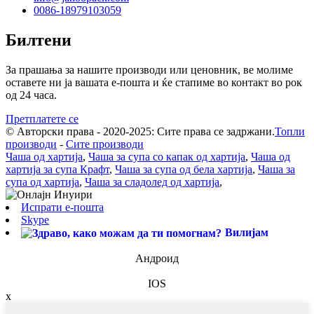
0086-18979103059
Билтени
За прашања за нашите производи или ценовник, ве молиме
оставете ни ја вашата е-пошта и ќе стапиме во контакт во рок
од 24 часа.
Претплатете се
© Авторски права - 2020-2025: Сите права се задржани.
Топли
производи
-
Сите производи
Чаша од хартија
,
Чаша за супа со капак од хартија
,
Чаша од
хартија за супа Крафт
,
Чаша за супа од бела хартија
,
Чаша за
супа од хартија
,
Чаша за сладолед од хартија
,
Испрати е-пошта
Skype
Вилијам
Андроид
IOS
x