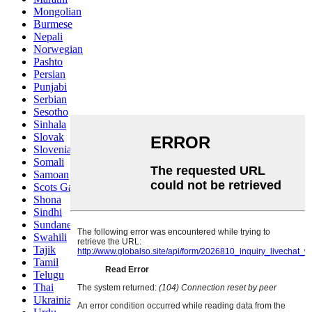
Mongolian
Burmese
Nepali
Norwegian
Pashto
Persian
Punjabi
Serbian
Sesotho
Sinhala
Slovak
Slovenian
Somali
Samoan
Scots Gaelic
Shona
Sindhi
Sundanese
Swahili
Tajik
Tamil
Telugu
Thai
Ukrainian