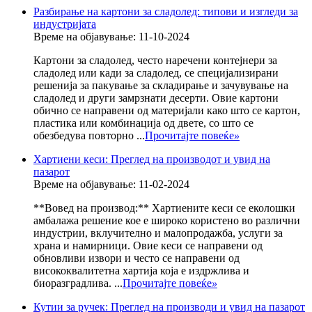
Разбирање на картони за сладолед: типови и изгледи за
индустријата
Време на објавување: 11-10-2024
Картони за сладолед, често наречени контејнери за
сладолед или кади за сладолед, се специјализирани
решенија за пакување за складирање и зачувување на
сладолед и други замрзнати десерти. Овие картони
обично се направени од материјали како што се картон,
пластика или комбинација од двете, со што се
обезбедува повторно ...
Прочитајте повеќе
»
Хартиени кеси: Преглед на производот и увид на
пазарот
Време на објавување: 11-02-2024
**Вовед на производ:** Хартиените кеси се еколошки
амбалажа решение кое е широко користено во различни
индустрии, вклучително и малопродажба, услуги за
храна и намирници. Овие кеси се направени од
обновливи извори и често се направени од
висококвалитетна хартија која е издржлива и
биоразградлива. ...
Прочитајте повеќе
»
Кутии за ручек: Преглед на производи и увид на пазарот