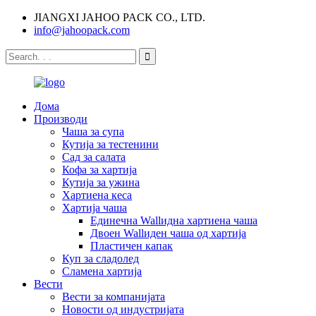
JIANGXI JAHOO PACK CO., LTD.
info@jahoopack.com
Дома
Производи
Чаша за супа
Кутија за тестенини
Сад за салата
Кофа за хартија
Кутија за ужина
Хартиена кеса
Хартија чаша
Единечна Wallидна хартиена чаша
Двоен Wallиден чаша од хартија
Пластичен капак
Куп за сладолед
Сламена хартија
Вести
Вести за компанијата
Новости од индустријата