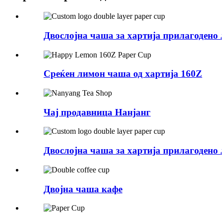
Двослојна чаша за хартија прилагодено 
Среќен лимон чаша од хартија 160Z
Чај продавница Нанјанг
Двослојна чаша за хартија прилагодено 
Двојна чаша кафе