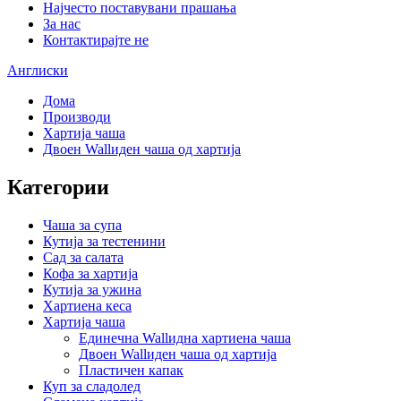
Најчесто поставувани прашања
За нас
Контактирајте не
Англиски
Дома
Производи
Хартија чаша
Двоен Wallиден чаша од хартија
Категории
Чаша за супа
Кутија за тестенини
Сад за салата
Кофа за хартија
Кутија за ужина
Хартиена кеса
Хартија чаша
Единечна Wallидна хартиена чаша
Двоен Wallиден чаша од хартија
Пластичен капак
Куп за сладолед