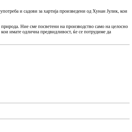
употреба и садови за хартија произведени од Хунан Јулик, кои
а природа. Ние сме посветени на производство само на целосно
 кои имате одлична предвидливост, ќе се потрудиме да