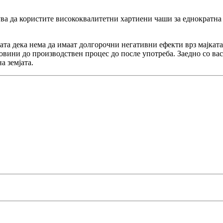
ува да користите висококвалитетни хартиени чаши за еднократна 
ата дека нема да имаат долгорочни негативни ефекти врз мајкат
овини до производствен процес до после употреба. Заедно со вас
а земјата.