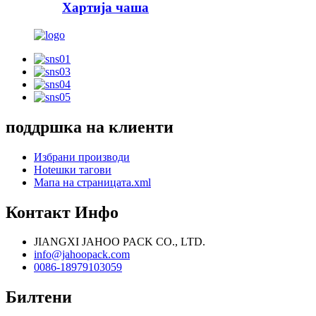
Хартија чаша
поддршка на клиенти
Избрани производи
Hotешки тагови
Мапа на страницата.xml
Контакт Инфо
JIANGXI JAHOO PACK CO., LTD.
info@jahoopack.com
0086-18979103059
Билтени