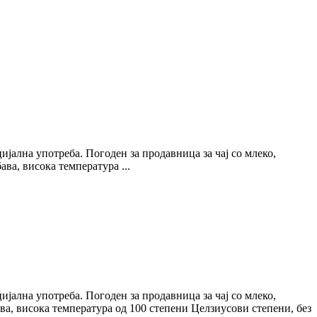
јална употреба. Погоден за продавница за чај со млеко,
ава, висока температура ...
јална употреба. Погоден за продавница за чај со млеко,
ава, висока температура од 100 степени Целзиусови степени, без