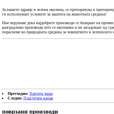
За вашето здравје и зелена околина, се препорачува и препорач
ги исполнуваат условите за заштита на животната средина!
Ние веруваме дека најдобрите производи се базираат на премис
разградливи производи што се еколошки и не загадуваат од сур
пораснеме во природната средина за човештвото и зеленилото н
Претходно:
Хартија чаша
Следно:
Пластичен капак
поврзани
производи