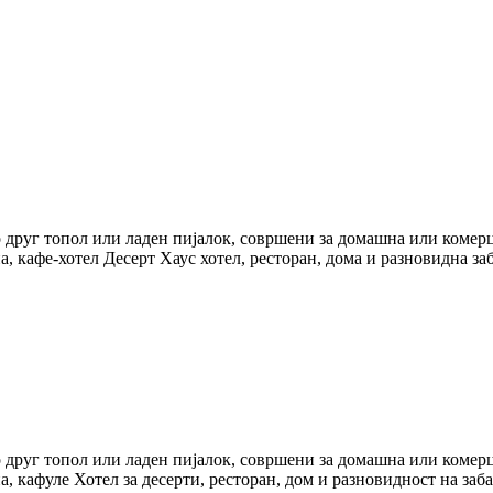
 друг топол или ладен пијалок, совршени за домашна или комерци
а, кафе-хотел Десерт Хаус хотел, ресторан, дома и разновидна заб
 друг топол или ладен пијалок, совршени за домашна или комерци
на, кафуле Хотел за десерти, ресторан, дом и разновидност на заб