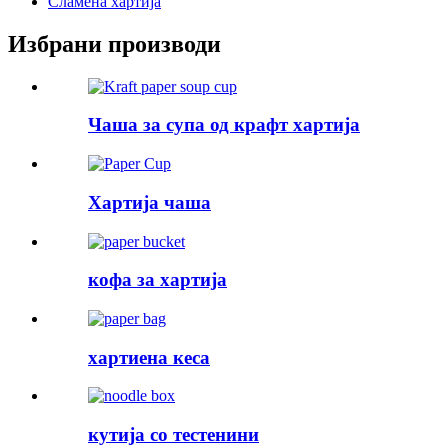
Сламена хартија
Избрани производи
Чаша за супа од крафт хартија
Хартија чаша
кофа за хартија
хартиена кеса
кутија со тестенини