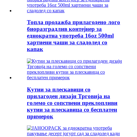
Топла продажба прилагодено лого
биоразградлив контејнер за
еднократна употреба 16oz 500ml
хартиени чаши за сладолед со
капак
Кутии за плескавици со
прилагоден дизајн Трговија на
големо со сопствени преклопливи
кутии за плескавица со бесплатен
примерок