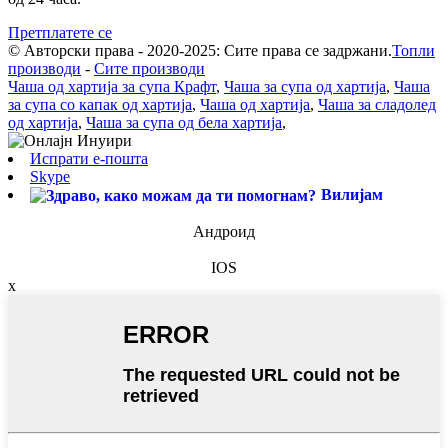
Претплатете се
© Авторски права - 2020-2025: Сите права се задржани.
Топли
производи
-
Сите производи
Чаша од хартија за супа Крафт
,
Чаша за супа од хартија
,
Чаша
за супа со капак од хартија
,
Чаша од хартија
,
Чаша за сладолед
од хартија
,
Чаша за супа од бела хартија
,
Испрати е-пошта
Skype
Вилијам
Андроид
IOS
x