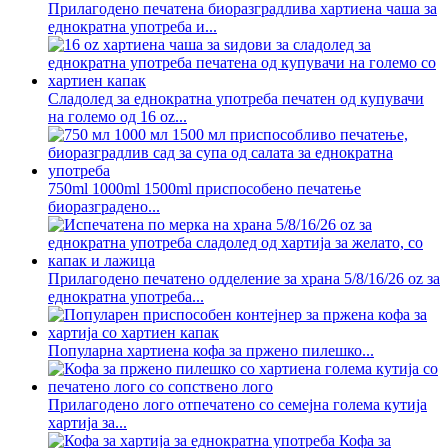
Прилагодено печатена биоразградлива хартиена чаша за
еднократна употреба и...
Сладолед за еднократна употреба печатен од купувачи
на големо од 16 oz...
750ml 1000ml 1500ml приспособено печатење
биоразградено...
Прилагодено печатено одделение за храна 5/8/16/26 oz за
еднократна употреба...
Популарна хартиена кофа за пржено пилешко...
Прилагодено лого отпечатено со семејна голема кутија
хартија за...