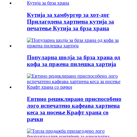
Кутија за хамбургер за хот-дог
Прилагодена хартиена кутија за
печатење Кутија за брза храна
Популарна шолја за брза храна од
кофа за пржена пилешка хартија
Евтино рециклирано приспособено
лого испечатено кафеава хартиена
кеса за носење Крафт храна со
рачки