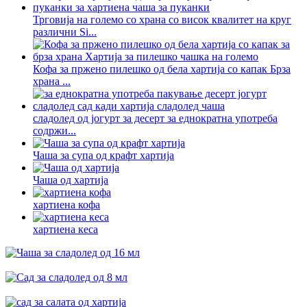
Трговија на големо со храна со висок квалитет на круг
различни Si...
Кофа за пржено пилешко од бела хартија со капак Брза
храна ...
сладолед од јогурт за десерт за еднократна употреба
содржи...
Чаша за супа од крафт хартија
Чаша од хартија
хартиена кофа
хартиена кеса