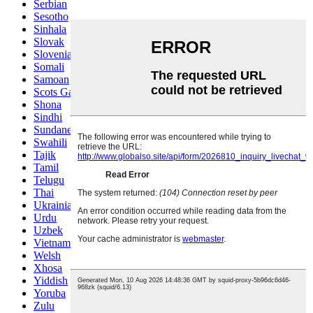
Serbian
Sesotho
Sinhala
Slovak
Slovenian
Somali
Samoan
Scots Gaelic
Shona
Sindhi
Sundanese
Swahili
Tajik
Tamil
Telugu
Thai
Ukrainian
Urdu
Uzbek
Vietnamese
Welsh
Xhosa
Yiddish
Yoruba
Zulu