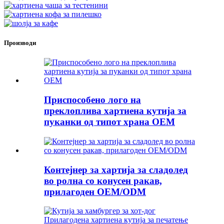
Производи
Приспособено лого на
преклоплива хартиена кутија за
пуканки од типот храна OEM
Контејнер за хартија за сладолед
во ролна со конусен ракав,
прилагоден OEM/ODM