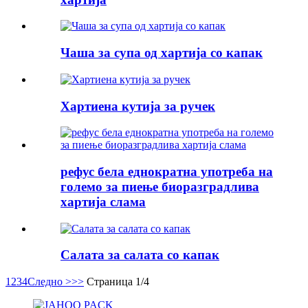
Чаша за супа од хартија со капак
Хартиена кутија за ручек
рефус бела еднократна употреба на
големо за пиење биоразградлива
хартија слама
Салата за салата со капак
1
2
3
4
Следно >
>>
Страница 1/4