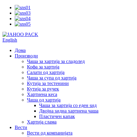
English
Дома
Производи
Чаша за хартија за сладолед
Кофа за хартија
Салати од хартија
Чаша за супа од хартија
Кутија за тестенини
Кутија за ручек
Хартиена кеса
Чаша од хартија
Чаша за хартија со еден ѕид
Двојна ѕидна хартиена чаша
Пластичен капак
Хартија слама
Вести
Вести од компанијата