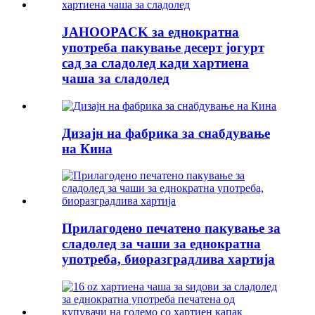
JAHOOPACK за еднократна
употреба пакување десерт јогурт
сад за сладолед кади хартиена
чаша за сладолед
Дизајн на фабрика за снабдување
на Кина
Прилагодено печатено пакување за
сладолед за чаши за еднократна
употреба, биоразградлива хартија