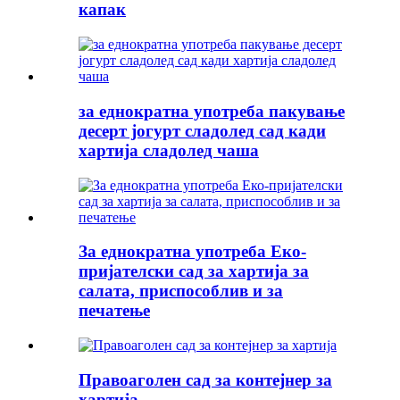
капак
за еднократна употреба пакување
десерт јогурт сладолед сад кади
хартија сладолед чаша
За еднократна употреба Еко-
пријателски сад за хартија за
салата, приспособлив и за
печатење
Правоаголен сад за контејнер за
хартија