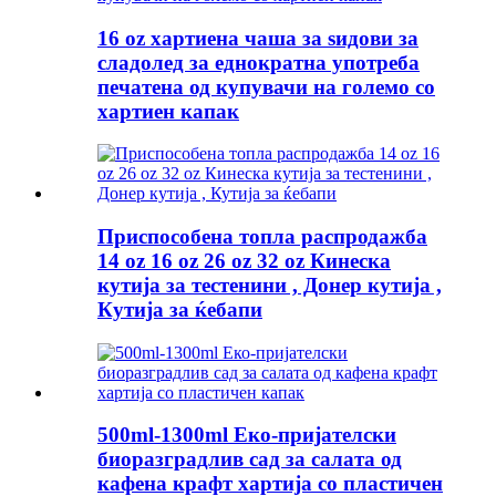
16 oz хартиена чаша за ѕидови за
сладолед за еднократна употреба
печатена од купувачи на големо со
хартиен капак
Приспособена топла распродажба
14 oz 16 oz 26 oz 32 oz Кинеска
кутија за тестенини , Донер кутија ,
Кутија за ќебапи
500ml-1300ml Еко-пријателски
биоразградлив сад за салата од
кафена крафт хартија со пластичен