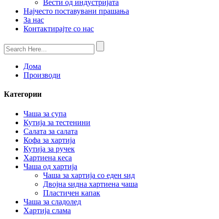
Вести од индустријата
Најчесто поставувани прашања
За нас
Контактирајте со нас
Дома
Производи
Категории
Чаша за супа
Кутија за тестенини
Салата за салата
Кофа за хартија
Кутија за ручек
Хартиена кеса
Чаша од хартија
Чаша за хартија со еден ѕид
Двојна ѕидна хартиена чаша
Пластичен капак
Чаша за сладолед
Хартија слама