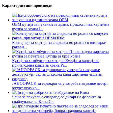
Карактеристики производи
ОЕМ кутија за пуканки за храна, преклоплива хартиена
кутија за храна l...
Контејнер за хартија за сладолед во ролна со шишарки
ракави...
Кутија за хамбургер за хот-дог Кутија за хартија со
прилагодена класа за храна Pr...
JAHOOPACK за еднократна употреба пакување десерт
јогурт мраз кр...
Чаша за пакување сладолед со дизајн на фабрика за
снабдување на Кина C...