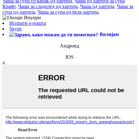
Чаша за супа со капак од хартија
,
Чаша од хартија за супа
Крафт
,
Чаша за сладолед од хартија
,
Чаша од хартија
,
Чаша за
супа од хартија
,
Чаша за супа од бела хартија
,
Испрати е-пошта
Skype
Вилијам
Андроид
IOS
x