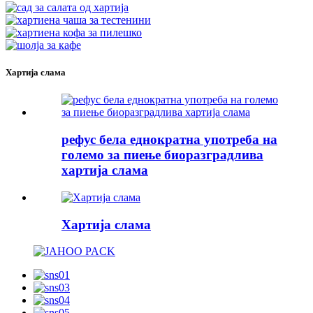
Хартија слама
рефус бела еднократна употреба на
големо за пиење биоразградлива
хартија слама
Хартија слама