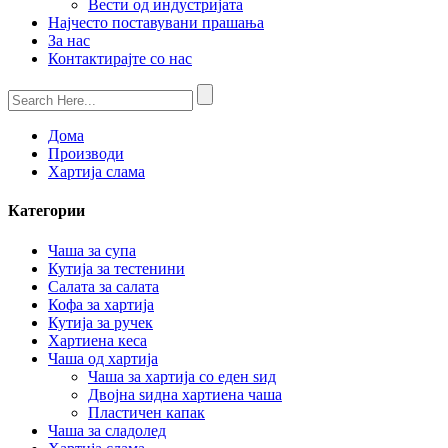
Вести од индустријата
Најчесто поставувани прашања
За нас
Контактирајте со нас
Дома
Производи
Хартија слама
Категории
Чаша за супа
Кутија за тестенини
Салата за салата
Кофа за хартија
Кутија за ручек
Хартиена кеса
Чаша од хартија
Чаша за хартија со еден ѕид
Двојна ѕидна хартиена чаша
Пластичен капак
Чаша за сладолед