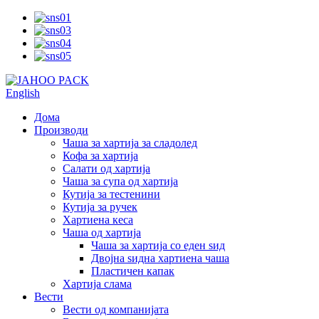
English
Дома
Производи
Чаша за хартија за сладолед
Кофа за хартија
Салати од хартија
Чаша за супа од хартија
Кутија за тестенини
Кутија за ручек
Хартиена кеса
Чаша од хартија
Чаша за хартија со еден ѕид
Двојна ѕидна хартиена чаша
Пластичен капак
Хартија слама
Вести
Вести од компанијата