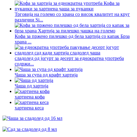
Трговија на големо со храна со висок квалитет на круг
различни Si...
Кофа за пржено пилешко од бела хартија со капак Брза
храна ...
сладолед од јогурт за десерт за еднократна употреба
содржи...
Чаша за супа од крафт хартија
Чаша од хартија
хартиена кофа
хартиена кеса