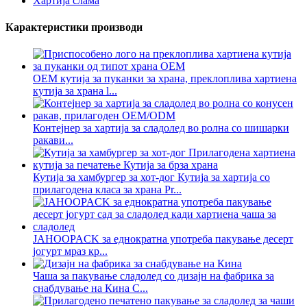
Хартија слама
Карактеристики производи
ОЕМ кутија за пуканки за храна, преклоплива хартиена
кутија за храна l...
Контејнер за хартија за сладолед во ролна со шишарки
ракави...
Кутија за хамбургер за хот-дог Кутија за хартија со
прилагодена класа за храна Pr...
JAHOOPACK за еднократна употреба пакување десерт
јогурт мраз кр...
Чаша за пакување сладолед со дизајн на фабрика за
снабдување на Кина C...