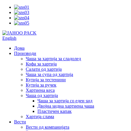
English
Дома
Производи
Чаша за хартија за сладолед
Кофа за хартија
Салати од хартија
Чаша за супа од хартија
Кутија за тестенини
Кутија за ручек
Хартиена кеса
Чаша од хартија
Чаша за хартија со еден ѕид
Двојна ѕидна хартиена чаша
Пластичен капак
Хартија слама
Вести
Вести од компанијата