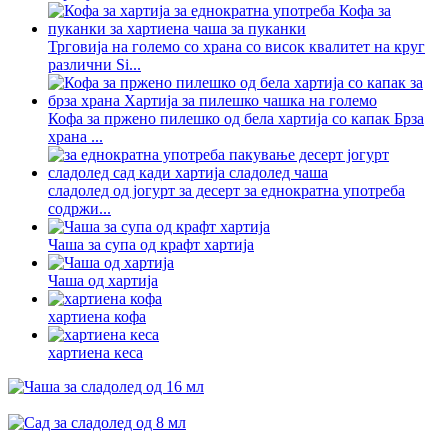
Трговија на големо со храна со висок квалитет на круг
различни Si...
Кофа за пржено пилешко од бела хартија со капак Брза
храна ...
сладолед од јогурт за десерт за еднократна употреба
содржи...
Чаша за супа од крафт хартија
Чаша од хартија
хартиена кофа
хартиена кеса