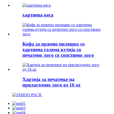
хартиена кеса
Кофа за пржено пилешко со
хартиена голема кутија со
печатено лого со сопствено лого
Хартија за печатење на
прилагодено лого од 16 oz