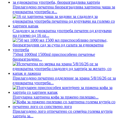
Прилагодено печатена биоразградлива хартиена чаша за
еднократна употреба и...
Сладолед за еднократна употреба печатен од купувачи
на големо од 16 oz...
750ml 1000ml 1500ml приспособено печатење
биоразградено...
Прилагодено печатено одделение за храна 5/8/16/26 oz за
еднократна употреба...
Популарна хартиена кофа за пржено пилешко...
Прилагодено лого отпечатено со семејна голема кутија
хартија за...