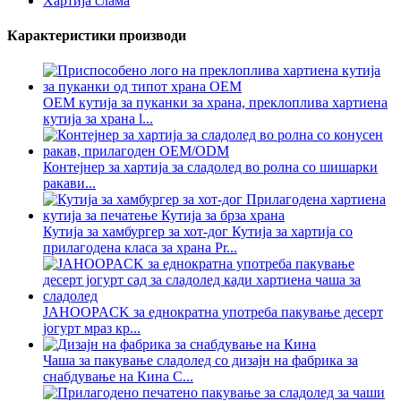
Хартија слама
Карактеристики производи
ОЕМ кутија за пуканки за храна, преклоплива хартиена
кутија за храна l...
Контејнер за хартија за сладолед во ролна со шишарки
ракави...
Кутија за хамбургер за хот-дог Кутија за хартија со
прилагодена класа за храна Pr...
JAHOOPACK за еднократна употреба пакување десерт
јогурт мраз кр...
Чаша за пакување сладолед со дизајн на фабрика за
снабдување на Кина C...