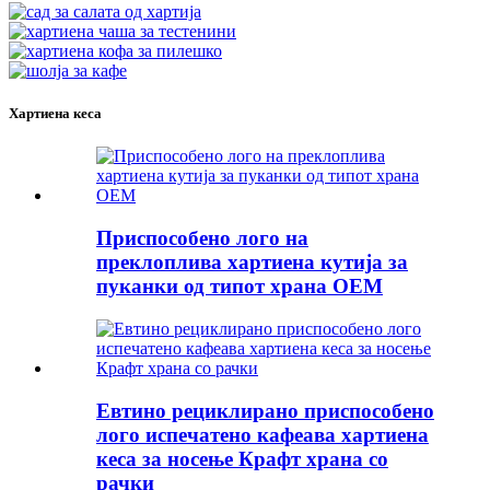
Хартиена кеса
Приспособено лого на
преклоплива хартиена кутија за
пуканки од типот храна OEM
Евтино рециклирано приспособено
лого испечатено кафеава хартиена
кеса за носење Крафт храна со
рачки