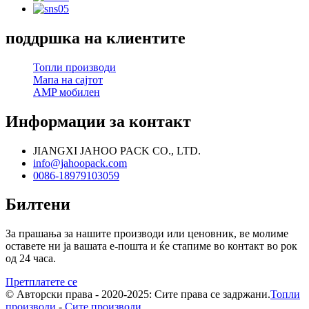
поддршка на клиентите
Топли производи
Мапа на сајтот
AMP мобилен
Информации за контакт
JIANGXI JAHOO PACK CO., LTD.
info@jahoopack.com
0086-18979103059
Билтени
За прашања за нашите производи или ценовник, ве молиме
оставете ни ја вашата е-пошта и ќе стапиме во контакт во рок
од 24 часа.
Претплатете се
© Авторски права - 2020-2025: Сите права се задржани.
Топли
производи
-
Сите производи