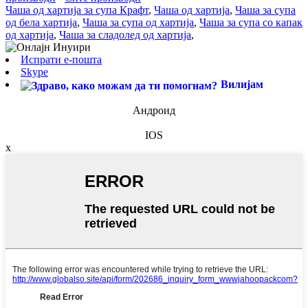
Чаша од хартија за супа Крафт
,
Чаша од хартија
,
Чаша за супа
од бела хартија
,
Чаша за супа од хартија
,
Чаша за супа со капак
од хартија
,
Чаша за сладолед од хартија
,
Испрати е-пошта
Skype
Вилијам
Андроид
IOS
x