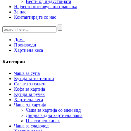
Вести од индустријата
Најчесто поставувани прашања
За нас
Контактирајте со нас
Дома
Производи
Хартиена кеса
Категории
Чаша за супа
Кутија за тестенини
Салата за салата
Кофа за хартија
Кутија за ручек
Хартиена кеса
Чаша од хартија
Чаша за хартија со еден ѕид
Двојна ѕидна хартиена чаша
Пластичен капак
Чаша за сладолед