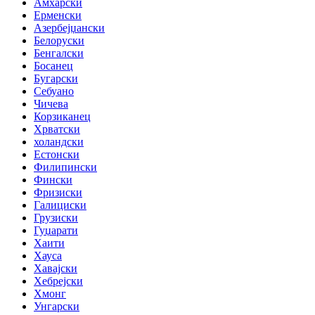
Амхарски
Ерменски
Азербејџански
Белоруски
Бенгалски
Босанец
Бугарски
Себуано
Чичева
Корзиканец
Хрватски
холандски
Естонски
Филипински
Фински
Фризиски
Галициски
Грузиски
Гуџарати
Хаити
Хауса
Хавајски
Хебрејски
Хмонг
Унгарски