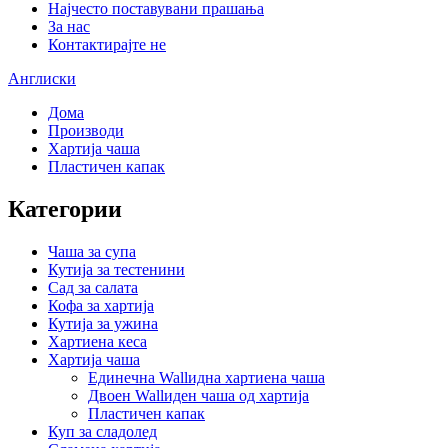
Најчесто поставувани прашања
За нас
Контактирајте не
Англиски
Дома
Производи
Хартија чаша
Пластичен капак
Категории
Чаша за супа
Кутија за тестенини
Сад за салата
Кофа за хартија
Кутија за ужина
Хартиена кеса
Хартија чаша
Единечна Wallидна хартиена чаша
Двоен Wallиден чаша од хартија
Пластичен капак
Куп за сладолед