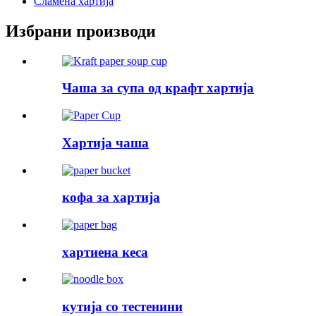
Сламена хартија
Избрани производи
Чаша за супа од крафт хартија
Хартија чаша
кофа за хартија
хартиена кеса
кутија со тестенини