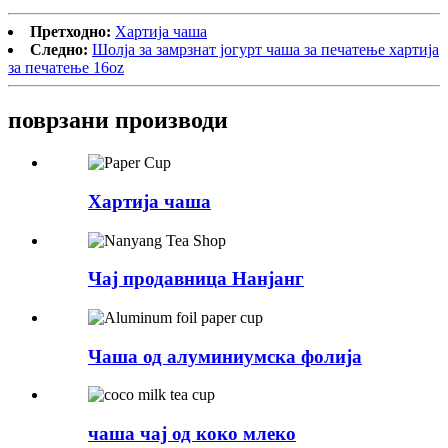
Претходно:
Хартија чаша
Следно:
Шолја за замрзнат јогурт чаша за печатење хартија
за печатење 16oz
поврзани
производи
Хартија чаша
Чај продавница Нанјанг
Чаша од алуминиумска фолија
чаша чај од коко млеко