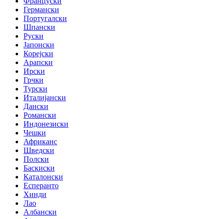
Француски
Германски
Португалски
Шпански
Руски
Јапонски
Корејски
Арапски
Ирски
Грчки
Турски
Италијански
Дански
Романски
Индонезиски
Чешки
Африканс
Шведски
Полски
Баскиски
Каталонски
Есперанто
Хинди
Лао
Албански