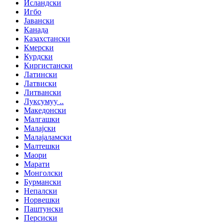
Исландски
Игбо
Јавански
Канада
Казахстански
Кмерски
Курдски
Киргистански
Латински
Латвиски
Литвански
Луксумуу ..
Македонски
Малгашки
Малајски
Малајаламски
Малтешки
Маори
Марати
Монголски
Бурмански
Непалски
Норвешки
Паштунски
Персиски