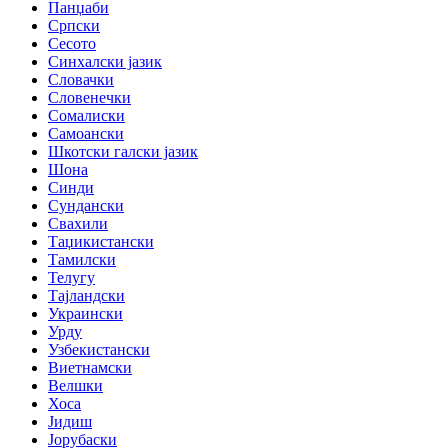
Панџаби
Српски
Сесото
Синхалски јазик
Словачки
Словенечки
Сомалиски
Самоански
Шкотски галски јазик
Шона
Синди
Сундански
Свахили
Таџикистански
Тамилски
Телугу
Тајландски
Украински
Урду
Узбекистански
Виетнамски
Велшки
Хоса
Јидиш
Јорубаски