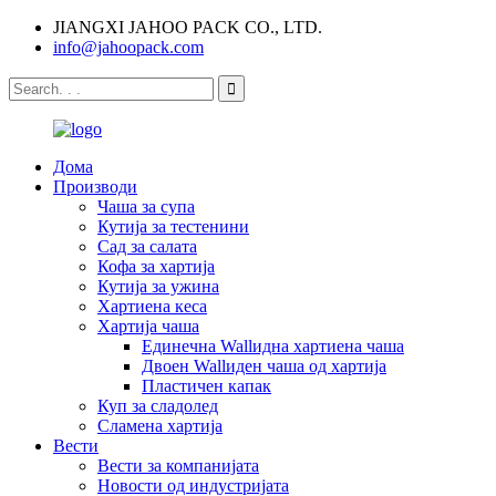
JIANGXI JAHOO PACK CO., LTD.
info@jahoopack.com
Дома
Производи
Чаша за супа
Кутија за тестенини
Сад за салата
Кофа за хартија
Кутија за ужина
Хартиена кеса
Хартија чаша
Единечна Wallидна хартиена чаша
Двоен Wallиден чаша од хартија
Пластичен капак
Куп за сладолед
Сламена хартија
Вести
Вести за компанијата
Новости од индустријата