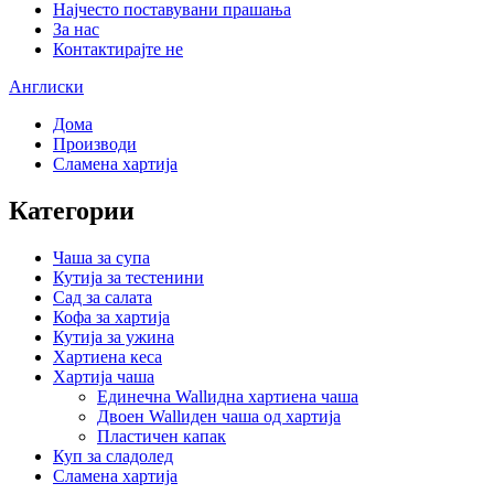
Најчесто поставувани прашања
За нас
Контактирајте не
Англиски
Дома
Производи
Сламена хартија
Категории
Чаша за супа
Кутија за тестенини
Сад за салата
Кофа за хартија
Кутија за ужина
Хартиена кеса
Хартија чаша
Единечна Wallидна хартиена чаша
Двоен Wallиден чаша од хартија
Пластичен капак
Куп за сладолед
Сламена хартија