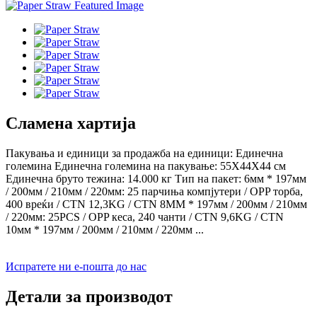
Сламена хартија
Пакувања и единици за продажба на единици: Единечна
големина Единечна големина на пакување: 55X44X44 см
Единечна бруто тежина: 14.000 кг Тип на пакет: 6мм * 197мм
/ 200мм / 210мм / 220мм: 25 парчиња компјутери / OPP торба,
400 вреќи / CTN 12,3KG / CTN 8MM * 197мм / 200мм / 210мм
/ 220мм: 25PCS / OPP кеса, 240 чанти / CTN 9,6KG / CTN
10мм * 197мм / 200мм / 210мм / 220мм ...
Испратете ни е-пошта до нас
Детали за производот