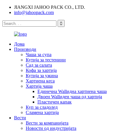
JIANGXI JAHOO PACK CO., LTD.
info@jahoopack.com
Дома
Производи
Чаша за супа
Кутија за тестенини
Сад за салата
Кофа за хартија
Кутија за ужина
Хартиена кеса
Хартија чаша
Единечна Wallидна хартиена чаша
Двоен Wallиден чаша од хартија
Пластичен капак
Куп за сладолед
Сламена хартија
Вести
Вести за компанијата
Новости од индустријата