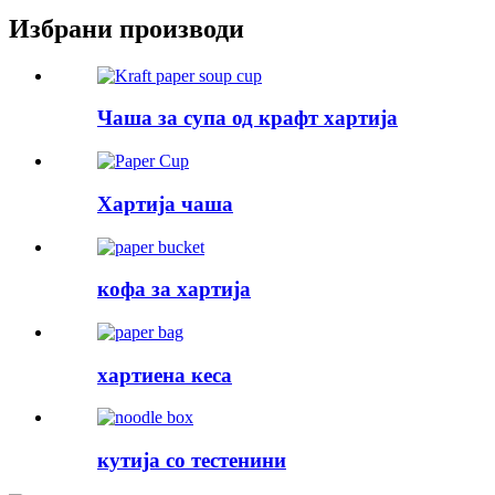
Избрани производи
Чаша за супа од крафт хартија
Хартија чаша
кофа за хартија
хартиена кеса
кутија со тестенини