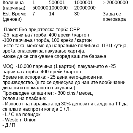
Количина
1 -
500001 -
1000001 -
> 20000000
(парчиња)
500000
1000000
20000000
Est. Време
7
14
30
За да се
(денови)
преговара
-Пакет: Еко-пријателска торба OPP
-25 парчиња / торба, 400 вреќи / картон
-100 парчиња / торба, 100 вреќи / картон
-исто така, можеме да направиме полибаба, ПВЦ кутија,
вреќа, опаковки за пакување хартија.
-може да се спакуваме според вашите барања
MOQ: -10.000 парчиња (1 картон), пакувањето е -25
парчиња / торба, 400 вреќи / картон
Време на испорака: - 25 дена нето-денови на
производство. (што се однесува до нашите вообичаени
дизајни и нормалното пакување)
Производен капацитет: - 300 ctns / месец
Услови на плаќање:
- Износот на нарачката од 30% депозит и салдо на ТТ да
се плати наспроти копија Б / Л.
- L / C на повидок
- Western Union
- Д / П