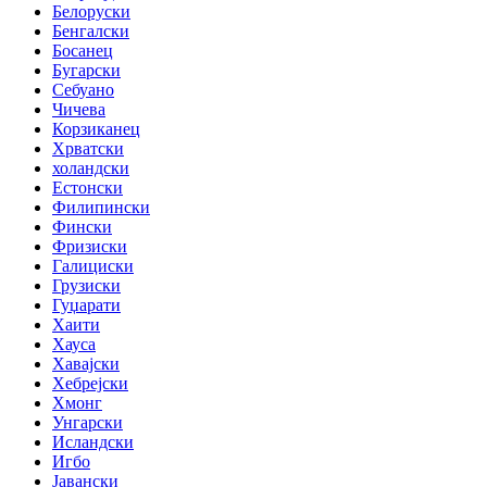
Белоруски
Бенгалски
Босанец
Бугарски
Себуано
Чичева
Корзиканец
Хрватски
холандски
Естонски
Филипински
Фински
Фризиски
Галициски
Грузиски
Гуџарати
Хаити
Хауса
Хавајски
Хебрејски
Хмонг
Унгарски
Исландски
Игбо
Јавански