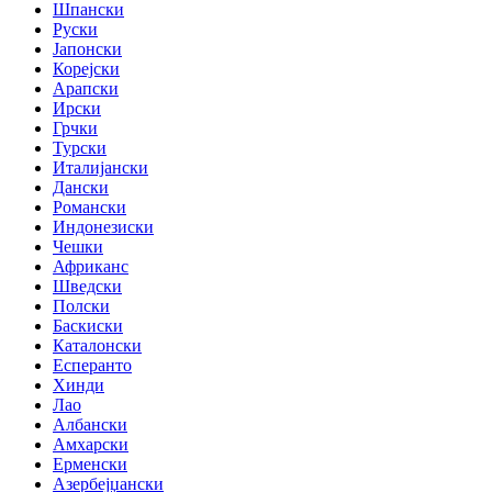
Шпански
Руски
Јапонски
Корејски
Арапски
Ирски
Грчки
Турски
Италијански
Дански
Романски
Индонезиски
Чешки
Африканс
Шведски
Полски
Баскиски
Каталонски
Есперанто
Хинди
Лао
Албански
Амхарски
Ерменски
Азербејџански