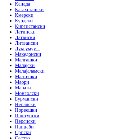
Канада
Казахстански
Кмерски
Курдски
Киргистански
Латински
Латвиски
Литвански
Луксумуу ..
Македонски
Малгашки
Малајски
Малајаламски
Малтешки
Маори
Марати
Монголски
Бурмански
Непалски
Норвешки
Паштунски
Персиски
Панџаби
Српски
Сесото