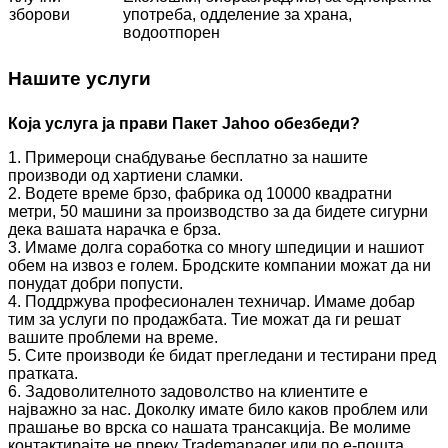
зборови
употреба, одделение за храна,
водоотпорен
Нашите услуги
Која услуга ја прави
Пакет Jahoo
обезбеди?
1. Примероци снабдување бесплатно за нашите
производи од хартиени сламки.
2. Водете време брзо, фабрика од 10000 квадратни
метри, 50 машини за производство за да бидете сигурни
дека вашата нарачка е брза.
3. Имаме долга соработка со многу шпедиции и нашиот
обем на извоз е голем. Бродските компании можат да ни
понудат добри попусти.
4. Поддржува професионален техничар. Имаме добар
тим за услуги по продажбата. Тие можат да ги решат
вашите проблеми на време.
5. Сите производи ќе бидат прегледани и тестирани пред
пратката.
6. Задоволителното задоволство на клиентите е
најважно за нас. Доколку имате било каков проблем или
прашање во врска со нашата трансакција. Ве молиме
контактирајте не преку Trademanager или по е-пошта.