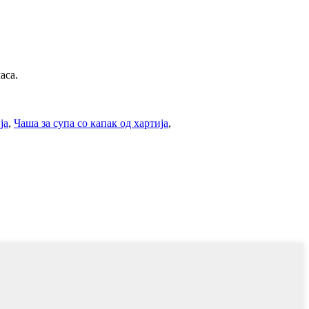
аса.
ја
,
Чаша за супа со капак од хартија
,