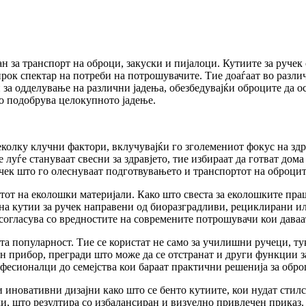
ан за транспорт на оброци, закуски и пијалоци. Кутиите за ручек
ирок спектар на потреби на потрошувачите. Тие доаѓаат во разли
за одделување на различни јадења, обезбедувајќи оброците да 
го подобрува целокупното јадење.
колку клучни фактори, вклучувајќи го зголемениот фокус на здра
уѓе стануваат свесни за здравјето, тие избираат да готват дома 
учек што го олеснуваат подготвувањето и транспортот на оброцит
нтот на еколошки материјали. Како што свеста за еколошките пр
на кутии за ручек направени од биоразградливи, рециклирани и
усогласува со вредностите на современите потрошувачи кои дава
та популарност. Тие се користат не само за училишни ручеци, ту
ден прибор, прегради што може да се отстранат и други функции 
есионалци до семејства кои бараат практични решенија за обро
 и иновативни дизајни како што се бенто кутиите, кои нудат сти
и, што резултира со избалансиран и визуелно привлечен приказ.