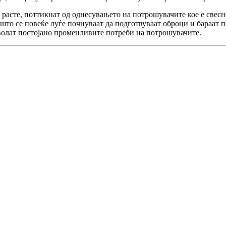
 расте, поттикнат од однесувањето на потрошувачите кое е свесн
 што се повеќе луѓе почнуваат да подготвуваат оброци и бараат 
оволат постојано променливите потреби на потрошувачите.