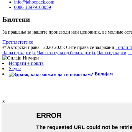
info@jahoopack.com
0086-18979103059
Билтени
За прашања за нашите производи или ценовник, ве молиме оставе
Претплатете се
© Авторски права - 2020-2025: Сите права се задржани.
Топли п
Чаша од хартија
,
Чаша за супа од бела хартија
,
Чаша од хартија 
Испрати е-пошта
Skype
Вилијам
x