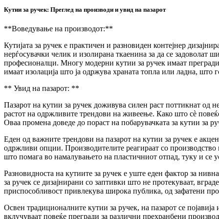
Кутии за ручек: Преглед на производи и увид на пазарот
**Воведување на производот:**
Кутијата за ручек е практичен и разновиден контејнер дизајнир
нерѓосувачки челик и изолирана ткаенина за да се задоволат ш
професионалци. Многу модерни кутии за ручек имаат прегради 
имаат изолација што ја одржува храната топла или ладна, што 
** Увид на пазарот: **
Пазарот на кутии за ручек доживува силен раст поттикнат од не
растот на одржливите трендови на живеење. Како што сè повеќе л
Оваа промена доведе до пораст на побарувачката за кутии за р
Еден од важните трендови на пазарот на кутии за ручек е акце
одржливи опции. Производителите реагираат со производство 
што помага во намалувањето на пластичниот отпад, туку и се 
Разновидноста на кутиите за ручек е уште еден фактор за нивна
за ручек се дизајнирани со заптивки што не протекуваат, вгра
приспособливост привлекува широка публика, од зафатени проф
Освен традиционалните кутии за ручек, на пазарот се појавија
вклучуваат повеќе прегради за различни прехранбени производ