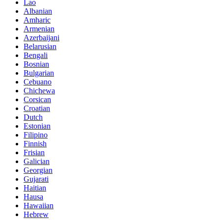
Lao
Albanian
Amharic
Armenian
Azerbaijani
Belarusian
Bengali
Bosnian
Bulgarian
Cebuano
Chichewa
Corsican
Croatian
Dutch
Estonian
Filipino
Finnish
Frisian
Galician
Georgian
Gujarati
Haitian
Hausa
Hawaiian
Hebrew