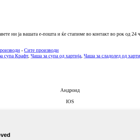
те ни ја вашата е-пошта и ќе стапиме во контакт во рок од 24 ч
роизводи
-
Сите производи
за супа Крафт
,
Чаша за супа од хартија
,
Чаша за сладолед од харти
Андроид
IOS