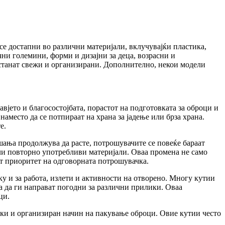
 се достапни во различни материјали, вклучувајќи пластика,
чни големини, форми и дизајни за деца, возрасни и
останат свежи и организирани. Дополнително, некои модели
вјето и благосостојбата, порастот на подготовката за оброци и
наместо да се потпираат на храна за јадење или брза храна.
е.
ашања продолжува да расте, потрошувачите се повеќе бараат
ли повторно употребливи материјали. Оваа промена не само
ат приоритет на одговорната потрошувачка.
ку и за работа, излети и активности на отворено. Многу кутии
за да ги направат погодни за различни прилики. Оваа
ци.
лски и организиран начин на пакување оброци. Овие кутии често