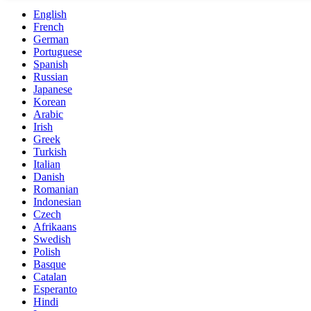
English
French
German
Portuguese
Spanish
Russian
Japanese
Korean
Arabic
Irish
Greek
Turkish
Italian
Danish
Romanian
Indonesian
Czech
Afrikaans
Swedish
Polish
Basque
Catalan
Esperanto
Hindi