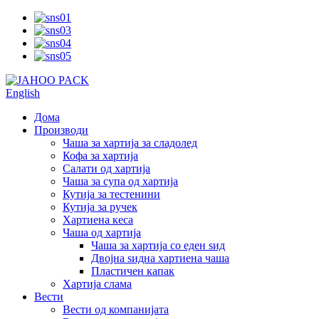
English
Дома
Производи
Чаша за хартија за сладолед
Кофа за хартија
Салати од хартија
Чаша за супа од хартија
Кутија за тестенини
Кутија за ручек
Хартиена кеса
Чаша од хартија
Чаша за хартија со еден ѕид
Двојна ѕидна хартиена чаша
Пластичен капак
Хартија слама
Вести
Вести од компанијата