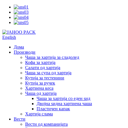
English
Дома
Производи
Чаша за хартија за сладолед
Кофа за хартија
Салати од хартија
Чаша за супа од хартија
Кутија за тестенини
Кутија за ручек
Хартиена кеса
Чаша од хартија
Чаша за хартија со еден ѕид
Двојна ѕидна хартиена чаша
Пластичен капак
Хартија слама
Вести
Вести од компанијата