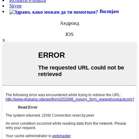
Испрати е-пошта
Skype
Вилијам
Андроид
IOS
x