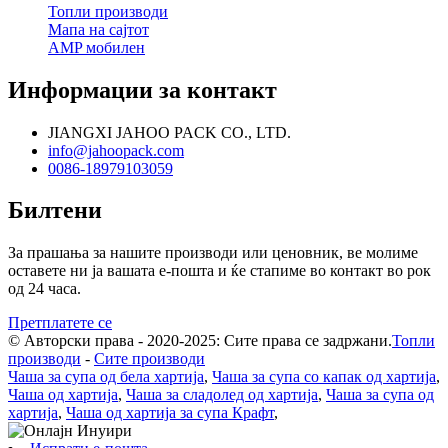
Топли производи
Мапа на сајтот
AMP мобилен
Информации за контакт
JIANGXI JAHOO PACK CO., LTD.
info@jahoopack.com
0086-18979103059
Билтени
За прашања за нашите производи или ценовник, ве молиме
оставете ни ја вашата е-пошта и ќе стапиме во контакт во рок
од 24 часа.
Претплатете се
© Авторски права - 2020-2025: Сите права се задржани.
Топли
производи
-
Сите производи
Чаша за супа од бела хартија
,
Чаша за супа со капак од хартија
,
Чаша од хартија
,
Чаша за сладолед од хартија
,
Чаша за супа од
хартија
,
Чаша од хартија за супа Крафт
,