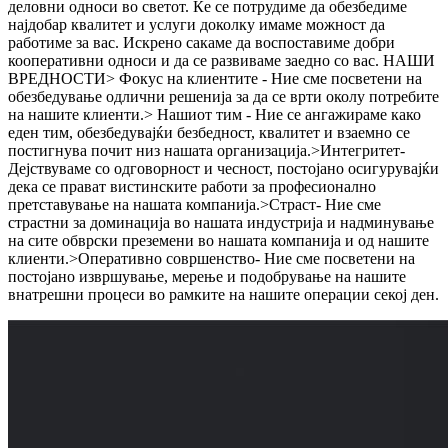
деловни односи во светот. Ќе се потрудиме да обезбедиме
најдобар квалитет и услуги доколку имаме можност да
работиме за вас. Искрено сакаме да воспоставиме добри
кооперативни односи и да се развиваме заедно со вас. НАШИ
ВРЕДНОСТИ> Фокус на клиентите - Ние сме посветени на
обезбедување одлични решенија за да се врти околу потребите
на нашите клиенти.> Нашиот тим - Ние се ангажираме како
еден тим, обезбедувајќи безбедност, квалитет и взаемно се
постигнува почит низ нашата организација.>Интегритет-
Дејствуваме со одговорност и чесност, постојано осигурувајќи
дека се прават вистинските работи за професионално
претставување на нашата компанија.>Страст- Ние сме
страстни за доминација во нашата индустрија и надминување
на сите обврски преземени во нашата компанија и од нашите
клиенти.>Оперативно совршенство- Ние сме посветени на
постојано извршување, мерење и подобрување на нашите
внатрешни процеси во рамките на нашите операции секој ден.