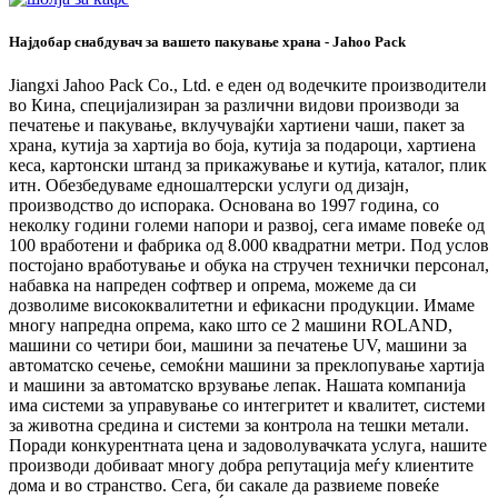
Најдобар снабдувач за вашето пакување храна - Jahoo Pack
Jiangxi Jahoo Pack Co., Ltd. е еден од водечките производители
во Кина, специјализиран за различни видови производи за
печатење и пакување, вклучувајќи хартиени чаши, пакет за
храна, кутија за хартија во боја, кутија за подароци, хартиена
кеса, картонски штанд за прикажување и кутија, каталог, плик
итн. Обезбедуваме едношалтерски услуги од дизајн,
производство до испорака. Основана во 1997 година, со
неколку години големи напори и развој, сега имаме повеќе од
100 вработени и фабрика од 8.000 квадратни метри. Под услов
постојано вработување и обука на стручен технички персонал,
набавка на напреден софтвер и опрема, можеме да си
дозволиме висококвалитетни и ефикасни продукции. Имаме
многу напредна опрема, како што се 2 машини ROLAND,
машини со четири бои, машини за печатење UV, машини за
автоматско сечење, семоќни машини за преклопување хартија
и машини за автоматско врзување лепак. Нашата компанија
има системи за управување со интегритет и квалитет, системи
за животна средина и системи за контрола на тешки метали.
Поради конкурентната цена и задоволувачката услуга, нашите
производи добиваат многу добра репутација меѓу клиентите
дома и во странство. Сега, би сакале да развиеме повеќе