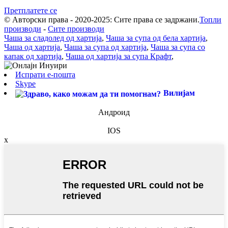
Претплатете се
© Авторски права - 2020-2025: Сите права се задржани.
Топли
производи
-
Сите производи
Чаша за сладолед од хартија
,
Чаша за супа од бела хартија
,
Чаша од хартија
,
Чаша за супа од хартија
,
Чаша за супа со
капак од хартија
,
Чаша од хартија за супа Крафт
,
Испрати е-пошта
Skype
Вилијам
Андроид
IOS
x