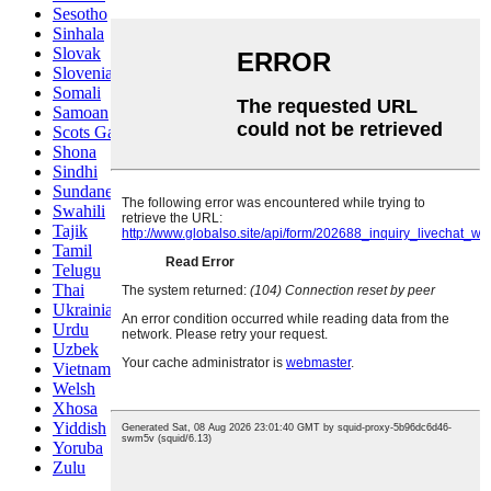
Sesotho
Sinhala
Slovak
Slovenian
Somali
Samoan
Scots Gaelic
Shona
Sindhi
Sundanese
Swahili
Tajik
Tamil
Telugu
Thai
Ukrainian
Urdu
Uzbek
Vietnamese
Welsh
Xhosa
Yiddish
Yoruba
Zulu