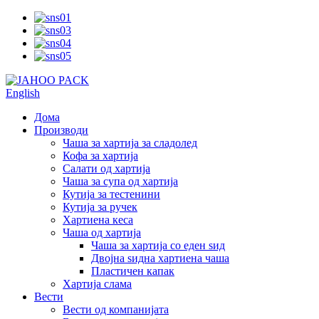
English
Дома
Производи
Чаша за хартија за сладолед
Кофа за хартија
Салати од хартија
Чаша за супа од хартија
Кутија за тестенини
Кутија за ручек
Хартиена кеса
Чаша од хартија
Чаша за хартија со еден ѕид
Двојна ѕидна хартиена чаша
Пластичен капак
Хартија слама
Вести
Вести од компанијата