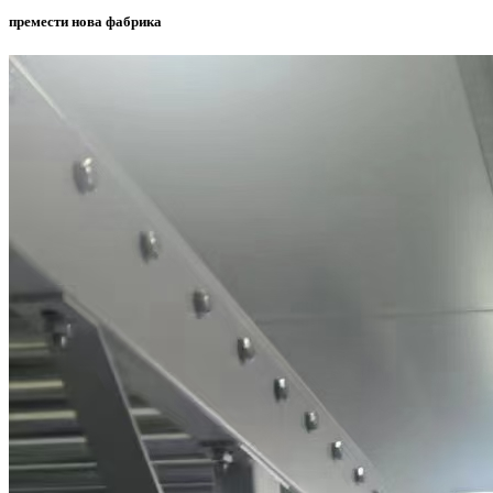
премести нова фабрика