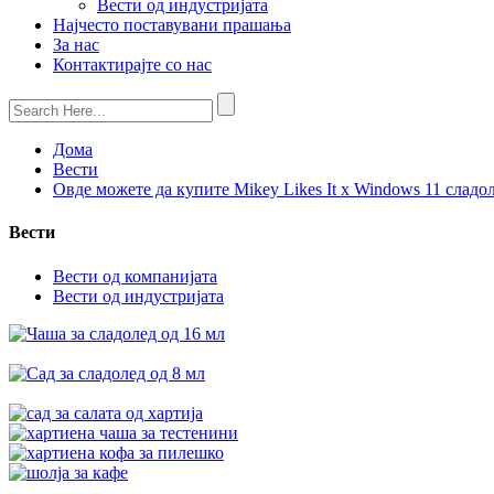
Вести од индустријата
Најчесто поставувани прашања
За нас
Контактирајте со нас
Дома
Вести
Овде можете да купите Mikey Likes It x Windows 11 сла
Вести
Вести од компанијата
Вести од индустријата