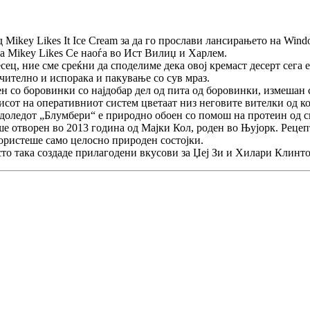
д Mikey Likes It Ice Cream за да го прослави лансирањето на Win
 Mikey Likes Се наоѓа во Ист Вилиџ и Харлем.
ец, ние сме среќни да споделиме дека овој кремаст десерт сега е
учително и испорака и пакување со сув мраз.
атен со боровинки со најдобар дел од пита од боровинки, измешан
писот на оперативниот систем цветаат низ неговите вителки од 
ладоледот „Блумбери“ е природно обоен со помош на протеин од 
ше отворен во 2013 година од Мајки Кол, роден во Њујорк. Рецеп
користеше само целосно природен состојки.
то така создаде прилагодени вкусови за Џеј Зи и Хилари Клинтон