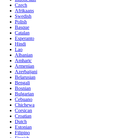
Czech
Afrikaans
Swedish
Polish
Basque
Catalan
Esperanto
Hindi
Lao
Albanian
Amharic
Armenian
Azerbaijani
Belarusian
Bengali
Bosnian
Bulgarian
Cebuano
Chichewa
Corsican
Croatian
Dutch
Estonian
Filipino