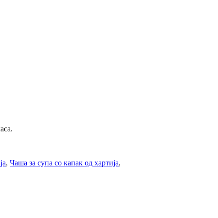
аса.
ја
,
Чаша за супа со капак од хартија
,