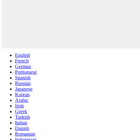
English
French
German
Portuguese
Spanish
Russian
Japanese
Korean
Arabic
Irish
Greek
Turkish
Italian
Danish
Romanian
Indonesian