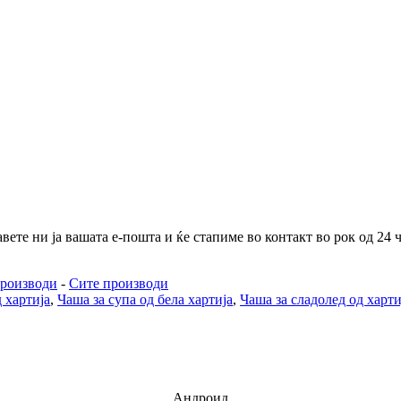
те ни ја вашата е-пошта и ќе стапиме во контакт во рок од 24 ч
роизводи
-
Сите производи
 хартија
,
Чаша за супа од бела хартија
,
Чаша за сладолед од харти
Андроид