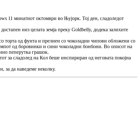
dows 11 минатиот октомври во Њујорк. Тој ден, сладоледот
 достапен низ целата земја преку Goldbelly, додека залихите
 со торта од фунта и прелиен со чоколадни чипови обложени со
компот од боровинки и сини чоколадни бонбони. Во описот на
сино пеперутка грашок.
тот за сладолед на Кол беше инспириран од неговата покојна
, за да наведеме неколку.