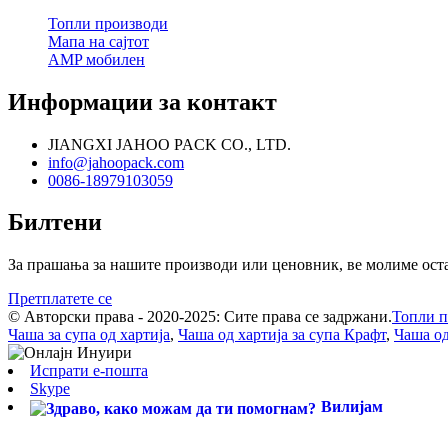
Топли производи
Мапа на сајтот
AMP мобилен
Информации за контакт
JIANGXI JAHOO PACK CO., LTD.
info@jahoopack.com
0086-18979103059
Билтени
За прашања за нашите производи или ценовник, ве молиме оставе
Претплатете се
© Авторски права - 2020-2025: Сите права се задржани.
Топли п
Чаша за супа од хартија
,
Чаша од хартија за супа Крафт
,
Чаша од
Испрати е-пошта
Skype
Вилијам