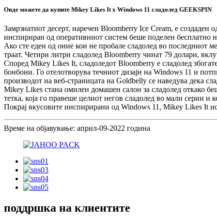
Овде можете да купите Mikey Likes It x Windows 11 сладолед GEEKSPIN
Замрзнатиот десерт, наречен Bloomberry Ice Cream, е создаден о
инспириран од оперативниот систем беше поделен бесплатно на
Ако сте еден од оние кои не пробале сладолед во последниот мес
траат. Четири литри сладолед Bloomberry чинат 79 долари, вкл
Според Mikey Likes It, сладоледот Bloomberry е сладолед због
бонбони. Го отелотворува течниот дизајн на Windows 11 и пот
производот на веб-страницата на Goldbelly се наведува дека с
Mikey Likes стана омилен домашен салон за сладолед откако бе
тетка, која го правеше целиот негов сладолед во мали серии и 
Покрај вкусовите инспирирани од Windows 11, Mikey Likes It ис
Време на објавување: април-09-2022 година
поддршка на клиентите