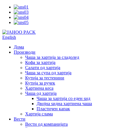
English
Дома
Производи
Чаша за хартија за сладолед
Кофа за хартија
Салати од хартија
Чаша за супа од хартија
Кутија за тестенини
Кутија за ручек
Хартиена кеса
Чаша од хартија
Чаша за хартија со еден ѕид
Двојна ѕидна хартиена чаша
Пластичен капак
Хартија слама
Вести
Вести од компанијата