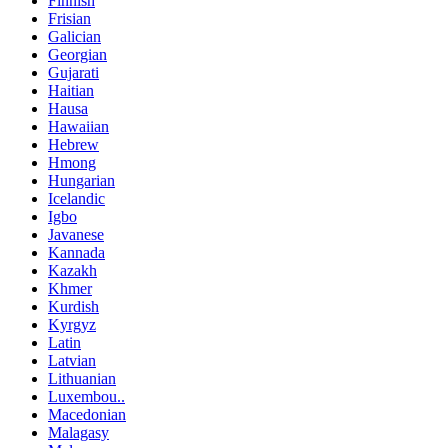
Finnish
Frisian
Galician
Georgian
Gujarati
Haitian
Hausa
Hawaiian
Hebrew
Hmong
Hungarian
Icelandic
Igbo
Javanese
Kannada
Kazakh
Khmer
Kurdish
Kyrgyz
Latin
Latvian
Lithuanian
Luxembou..
Macedonian
Malagasy