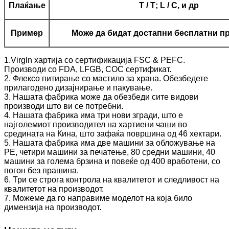
Плаќање
Т / Т; L / C, и др
Пример
Може да бидат достапни бесплатни п
1.Virgln хартија со сертификација FSC & PEFC.
Производи со FDA, LFGB, COC сертификат.
2. Флексо питирање со мастило за храна. Обезбедете
прилагодено дизајнирање и пакување.
3. Нашата фабрика може да обезбеди сите видови
производи што ви се потребни.
4. Нашата фабрика има три нови згради, што е
најголемиот производител на хартиени чаши во
средината на Кина, што зафаќа површина од 46 хектари.
5. Нашата фабрика има две машини за обложување на
PE, четири машини за печатење, 80 средни машини, 40
машини за голема брзина и повеќе од 400 вработени, со
погон без прашина.
6. Три се строга контрола на квалитетот и следливост на
квалитетот на производот.
7. Можеме да го направиме моделот на која било
димензија на производот.