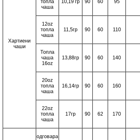
топла
10,19 гр
90
60
95
чаша
12oz
топла
11,5гр
90
60
110
чаша
Хартиени
чаши
Топла
чаша
13,88гр
90
60
140
16oz
20oz
топла
16,14гр
90
60
160
чаша
22oz
топла
17гр
90
62
170
чаша
одговара