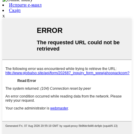
Испрати е-маил
Скајп
x