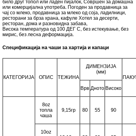
било друг топол или ладен пијалок, Совршен за домашна
или комерцијална употреба. Погоден за продавница за
чај со млеко, продавница за млеко од соја, ладилници,
ресторани за брза храна, кафуле Хотел за десерти,
ресторан, дома и разновидна забава,
Висока температура од 100 ДЕГ С, без истекување, без
мирис, без лесна деформација.
Спецификација на чаши за хартија и капаци
ДИМЕНЗИЈА
(мм)
КАТЕГОРИЈА
ОПИС
ТЕЖИНА
ПАКУ
Врв
Дното
Високо
8oz
топла
9,15гр
80
55
90
чаша
10oz