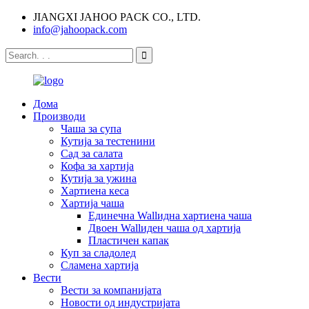
JIANGXI JAHOO PACK CO., LTD.
info@jahoopack.com
Дома
Производи
Чаша за супа
Кутија за тестенини
Сад за салата
Кофа за хартија
Кутија за ужина
Хартиена кеса
Хартија чаша
Единечна Wallидна хартиена чаша
Двоен Wallиден чаша од хартија
Пластичен капак
Куп за сладолед
Сламена хартија
Вести
Вести за компанијата
Новости од индустријата