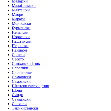
Малајски
Малајаламски
Малтешки
Маори
Марати
Монголски
Бурмански
Непалски
Норвешки
Паштунски
Персиски
Панџаби
Српски
Сесото
Синхалски јазик
Словачки
Словенечки
Сомалиски
Самоански
Шкотски галски јазик
Шона
Синди
Сундански
Свахили
Таџикистански