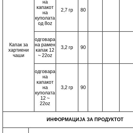
на
капакот
2,7 гр
80
на
куполата
од 8oz
одговара
Капак за
на рамен
3,2 гр
90
хартиени
капак 12
чаши
~ 22oz
одговара
на
капакот
на
3,2 гр
90
куполата
12 ~
22oz
ИНФОРМАЦИЈА ЗА ПРОДУКТОТ