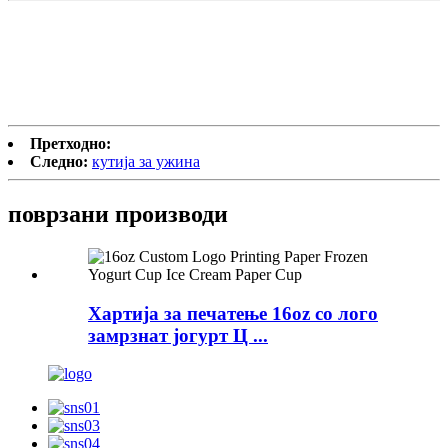
Претходно:
Следно:
кутија за ужина
поврзани
производи
Хартија за печатење 16oz со лого
замрзнат јогурт Ц ...