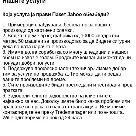
Нашите услуги
Која услуга ја прави
Пакет Jahoo
обезбеди?
1. Примероци снабдување бесплатно за нашите
производи од хартиени сламки.
2. Водете време брзо, фабрика од 10000 квадратни
метри, 50 машини за производство за да бидете сигурни
дека вашата нарачка е брза.
3. Имаме долга соработка со многу шпедиции и нашиот
обем на извоз е голем. Бродските компании можат да ни
понудат добри попусти.
4. Поддржува професионален техничар. Имаме добар
тим за услуги по продажбата. Тие можат да ги решат
вашите проблеми на време.
5. Сите производи ќе бидат прегледани и тестирани пред
пратката.
6. Задоволителното задоволство на клиентите е
најважно за нас. Доколку имате било каков проблем или
прашање во врска со нашата трансакција. Ве молиме
контактирајте не преку Trademanager или по е-пошта.
Willе одговориме во рок од 24 часа.