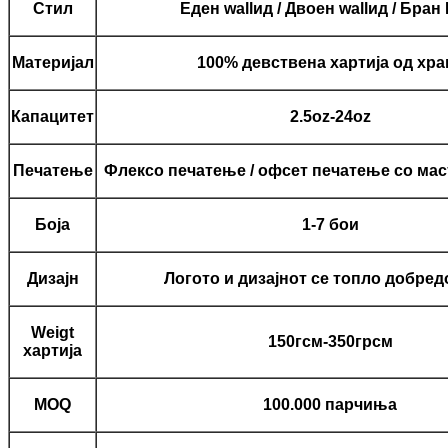
Стил
Еден wallид / Двоен wallид / Бран
Материјал
100% девствена хартија од хра
Капацитет
2.5oz-24oz
Печатење
Флексо печатење / офсет печатење со мас
Боја
1-7 бои
Дизајн
Логото и дизајнот се топло добред
Weigt
150гсм-350грсм
хартија
MOQ
100.000 парчиња