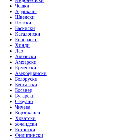
Индонезиски
Чешки
Африканс
Шведски
Полски
Баскиски
Каталонски
Есперанто
Хинди
Лао
Албански
Амхарски
Ерменски
Азербејџански
Белоруски
Бенгалски
Босанец
Бугарски
Себуано
Чичева
Корзиканец
Хрватски
холандски
Естонски
Филипински