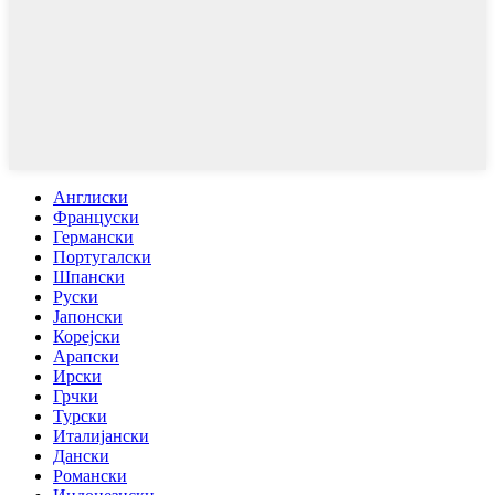
Англиски
Француски
Германски
Португалски
Шпански
Руски
Јапонски
Корејски
Арапски
Ирски
Грчки
Турски
Италијански
Дански
Романски