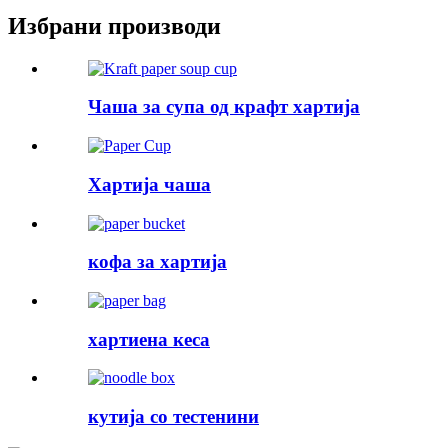
Избрани производи
Чаша за супа од крафт хартија
Хартија чаша
кофа за хартија
хартиена кеса
кутија со тестенини