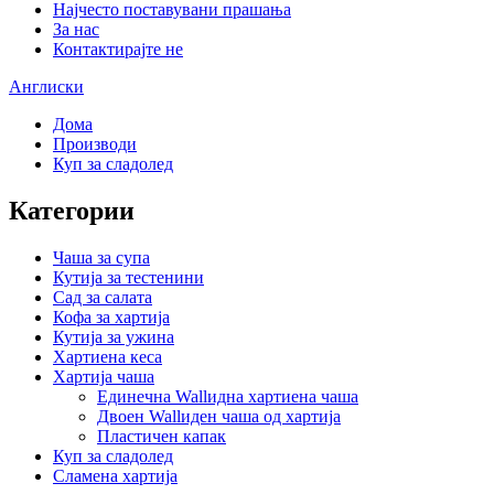
Најчесто поставувани прашања
За нас
Контактирајте не
Англиски
Дома
Производи
Куп за сладолед
Категории
Чаша за супа
Кутија за тестенини
Сад за салата
Кофа за хартија
Кутија за ужина
Хартиена кеса
Хартија чаша
Единечна Wallидна хартиена чаша
Двоен Wallиден чаша од хартија
Пластичен капак
Куп за сладолед
Сламена хартија