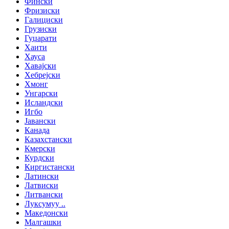
Фински
Фризиски
Галициски
Грузиски
Гуџарати
Хаити
Хауса
Хавајски
Хебрејски
Хмонг
Унгарски
Исландски
Игбо
Јавански
Канада
Казахстански
Кмерски
Курдски
Киргистански
Латински
Латвиски
Литвански
Луксумуу ..
Македонски
Малгашки